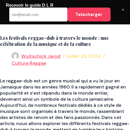
Passer
Recevoir le guide D L R
au
DLR
×
Telecharger
contenu
Les festivals reggae-dub à travers le monde : une
célébration de la musique et de la culture
Wuitschick Jarod
juillet 25, 2024
Culture Reggae
Le reggae-dub est un genre musical qui a vu le jour en
Jamaïque dans les années 1960. Il a rapidement gagné en
popularité et s’est répandu dans le monde entier,
devenant ainsi un symbole de la culture jamaïcaine.
Aujourd’hui, de nombreux festivals dédiés à ce style de
musique sont organisés à travers le monde, rassemblant
des artistes de renom et des fans passionnés. Dans cet
article, nous allons explorer les différents festivals reggae-
dub à travers le monde, mettant en lumière leur histoire,