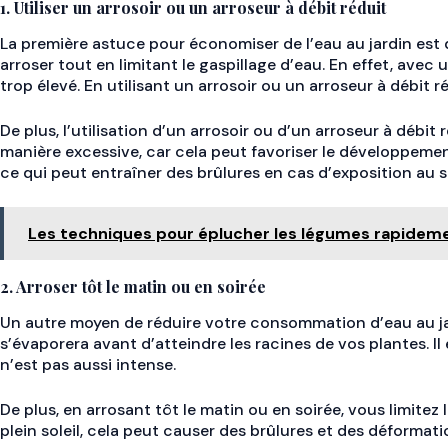
1. Utiliser un arrosoir ou un arroseur à débit réduit
La première astuce pour économiser de l’eau au jardin est d
arroser tout en limitant le gaspillage d’eau. En effet, av
trop élevé. En utilisant un arrosoir ou un arroseur à débi
De plus, l’utilisation d’un arrosoir ou d’un arroseur à débi
manière excessive, car cela peut favoriser le développemen
ce qui peut entraîner des brûlures en cas d’exposition au so
Les techniques pour éplucher les légumes rapidem
2. Arroser tôt le matin ou en soirée
Un autre moyen de réduire votre consommation d’eau au jardi
s’évaporera avant d’atteindre les racines de vos plantes. Il
n’est pas aussi intense.
De plus, en arrosant tôt le matin ou en soirée, vous limitez l
plein soleil, cela peut causer des brûlures et des déformati