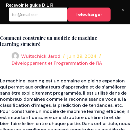
Passer
Recevoir le guide D L R
au
DLR
×
Telecharger
contenu
Comment construire un modèle de machine
learning structuré
Wuitschick Jarod
juin 29, 2024
Développement et Programmation de l'IA
Le machine learning est un domaine en pleine expansion
qui permet aux ordinateurs d’apprendre et de s’améliorer
sans être explicitement programmés. Il est utilisé dans de
nombreux domaines comme la reconnaissance vocale, la
classification d’images, la prédiction de tendances, etc.
Pour construire un modèle de machine learning efficace, il
est important de suivre une structure cohérente et de
bien faire le lien entre chaque partie. Dans cet article, nous
allons vous expliquer comment construire un modèle de